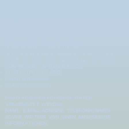
YOKO Sunset Bar GmbH
Binningerstrasse 106
4123 Allschwil
Schweiz
E-Mail:
info@yoko.bar
Erhebung und Verarbeitung
personenbezogener Daten
Wir erheben personenbezogene Daten,
wenn Sie uns diese freiwillig mitteilen,
zum Beispiel im Rahmen von:
Kontaktformularen
Eventanfragen
E-Mail-Anfragen
Dabei koennen folgende Daten
verarbeitet werden:
Name, E-Mail-Adresse, Telefonnummer
sowie weitere von Ihnen angegebene
Informationen.