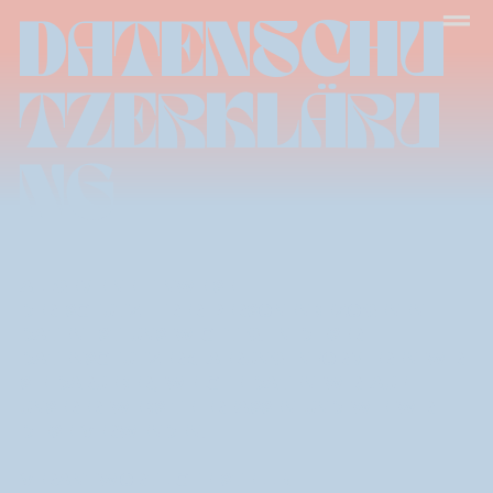
DATENSCHU
TZERKLÄRU
NG
Allgemeine Hinweise
Der Schutz Ihrer personenbezogenen
Daten ist uns wichtig. In dieser
Datenschutzerklaerung informieren wir
Sie darueber, welche Daten wir auf
unserer Website erfassen und wie wir
diese verwenden.
Verantwortliche Stelle: