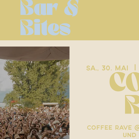
Bar
&
tact
Bites
Sa., 30. Mai
  |
C
Coffee Rave @
und 