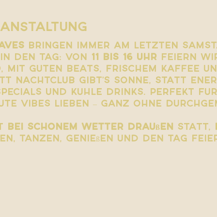
ranstaltung
aves
 bringen immer am letzten Samst
 in den Tag: Von 
11 bis 16 Uhr
 feiern wi
d
, mit guten Beats, frischem Kaffee u
tt Nachtclub gibt’s Sonne, statt Ener
pecials und kühle Drinks. Perfekt für 
te Vibes lieben – ganz ohne durchge
t 
bei schönem Wetter draußen
 statt, 
n, tanzen, genießen und den Tag feie