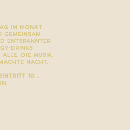
ag im Monat 
r gemeinsam 
nd entspannter 
gy-Drinks 
alle, die Musik, 
machte Nacht.
Eintritt 10.–
. 
rn.