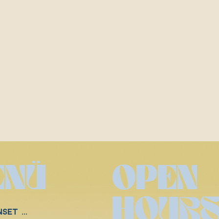
ENÜ
OPEN
HOUR
YOKO SUNSET WORLD