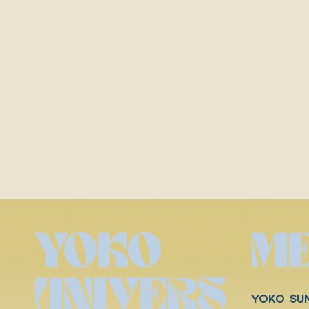
YOKO
M
UNIVERS