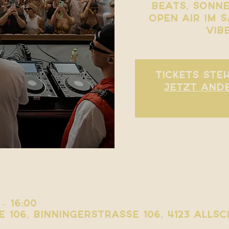
Beats, Sonne
Open Air im S
Vib
Tickets ste
Jetzt and
 – 16:00
 106, Binningerstrasse 106, 4123 Alls