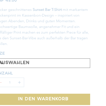
HF 45.00
cker geschnittenes 
Sunset Bar T-Shirt
 mit markantem 
ckenprint im Kassenbon-Design – inspiriert von 
ngen Abenden, Drinks und guten Momenten. 
chwertige Baumwolle, angenehmer Fit und ein 
ffälliger Print machen es zum perfekten Piece für alle, 
e den Sunset-Bar-Vibe auch außerhalb der Bar tragen 
llen.
ize
nzahl
In den Warenkorb