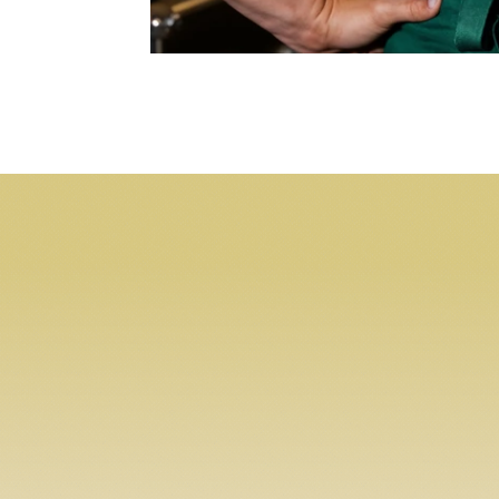
YOKO
M
UNIVERS
SUNSET 
E
YOKO HO
Contac
OPEN DAILY IN GOOD WEATHER.