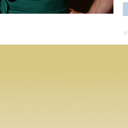
ENÜ
OPEN
HOUR
YOKO SUNSET WORLD
BAR
USE
Monday
: 17:00-22:00
t
Tuesday:
17:00-22:00
Wednesday:
17:00-22:00
Thursday:
17:00-23:00
Friday:
17:00-24:00