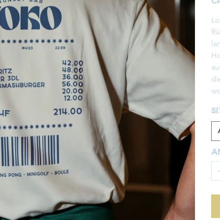
C
Lo
Rü
la
Ho
au
di
wo
S
A