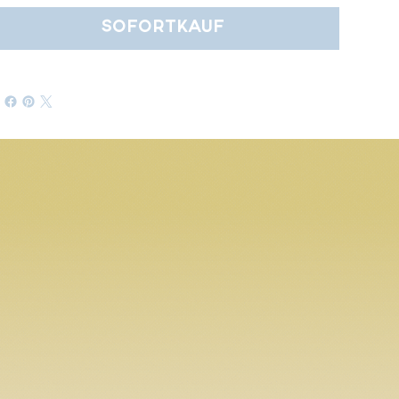
Sofortkauf
INFO
S
info@yoko.bar
alte ziegelei
binningerstrasse 106c
4123 allschwil