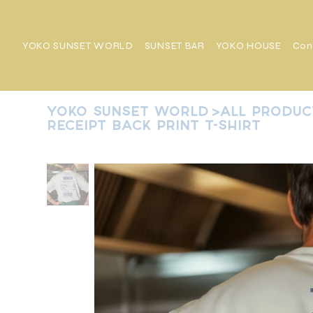
YOKO SUNSET WORLD
SUNSET BAR
YOKO HOUSE
Con
YOKO SUNSET WORLD
>
All Produc
Receipt Back Print T-Shirt